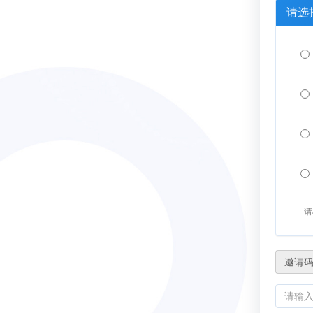
请选
请
邀请